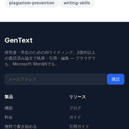
plagiarism-prevention
writing-skills
GenText
研究者・学生のためのAIライティング。2億件以上
の査読済み論文で執筆・引用・編集 — ブラウザで
も、Microsoft Word内でも。
購読
製品
リソース
機能
ブログ
料金
ガイド
無料で書き始める
引用ガイド