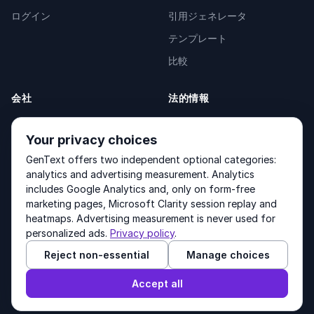
ログイン
引用ジェネレータ
テンプレート
比較
会社
法的情報
会社概要
Privacy Policy
Your privacy choices
お問い合わせ
Fulfilment Policy
GenText offers two independent optional categories:
製品
Terms of Service
analytics and advertising measurement. Analytics
includes Google Analytics and, only on form-free
marketing pages, Microsoft Clarity session replay and
heatmaps. Advertising measurement is never used for
Other products by GenText Group:
LexDraft
·
MentalNote
personalized ads.
Privacy policy
.
Reject non-essential
Manage choices
© 2026 GenText Group Inc. すべての権利を保有しています。
Accept all