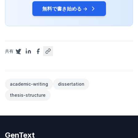
無料で書き始める →
共有
academic-writing
dissertation
thesis-structure
GenText