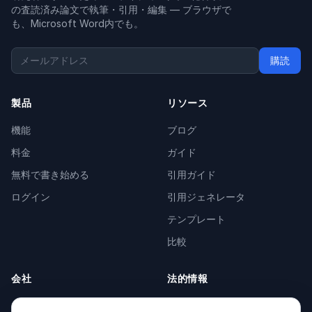
の査読済み論文で執筆・引用・編集 — ブラウザで
も、Microsoft Word内でも。
購読
製品
リソース
機能
ブログ
料金
ガイド
無料で書き始める
引用ガイド
ログイン
引用ジェネレータ
テンプレート
比較
会社
法的情報
会社概要
Privacy Policy