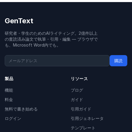
GenText
研究者・学生のためのAIライティング。2億件以上
の査読済み論文で執筆・引用・編集 — ブラウザで
も、Microsoft Word内でも。
購読
製品
リソース
機能
ブログ
料金
ガイド
無料で書き始める
引用ガイド
ログイン
引用ジェネレータ
テンプレート