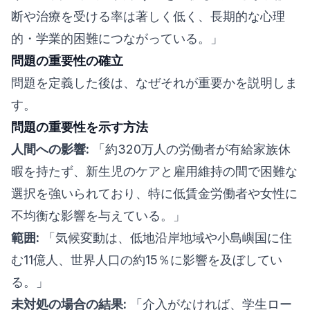
断や治療を受ける率は著しく低く、長期的な心理
的・学業的困難につながっている。」
問題の重要性の確立
問題を定義した後は、なぜそれが重要かを説明しま
す。
問題の重要性を示す方法
人間への影響:
「約320万人の労働者が有給家族休
暇を持たず、新生児のケアと雇用維持の間で困難な
選択を強いられており、特に低賃金労働者や女性に
不均衡な影響を与えている。」
範囲:
「気候変動は、低地沿岸地域や小島嶼国に住
む11億人、世界人口の約15％に影響を及ぼしてい
る。」
未対処の場合の結果:
「介入がなければ、学生ロー