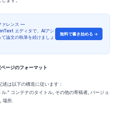
にします。
ァレンス —
の GenText エディタで、AIアシ
無料で書き始める →
って論文の執筆を続けましょ
献ページのフォーマット
記述は以下の構造に従います：
トル.” コンテナのタイトル, その他の寄稿者, バージョ
, 場所.