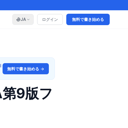
JA
ログイン
無料で書き始める
自
無料で書き始める →
A第9版フ