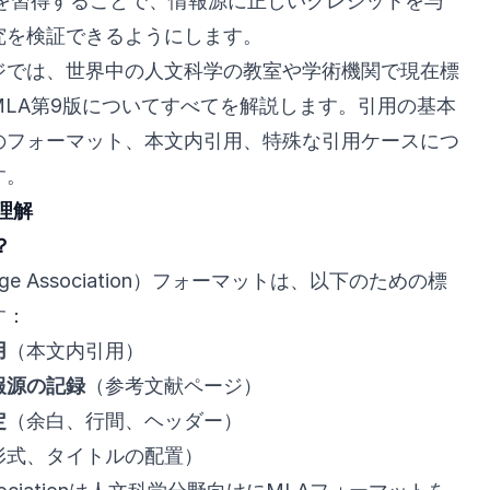
トを習得することで、情報源に正しいクレジットを与
究を検証できるようにします。
ジでは、世界中の人文科学の教室や学術機関で現在標
LA第9版についてすべてを解説します。引用の基本
のフォーマット、本文内引用、特殊な引用ケースにつ
す。
理解
？
uage Association）フォーマットは、以下のための標
す：
用
（本文内引用）
報源の記録
（参考文献ページ）
定
（余白、行間、ヘッダー）
形式、タイトルの配置）