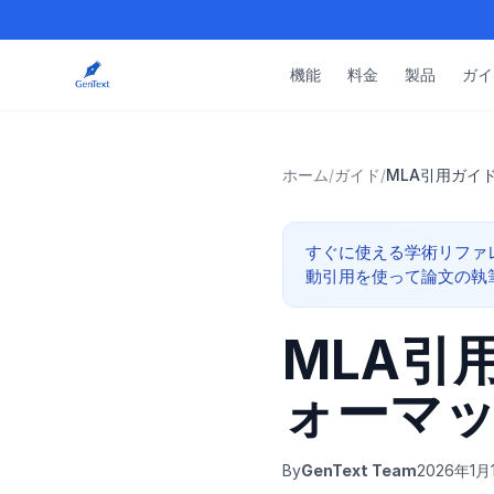
機能
料金
製品
ガイ
ホーム
/
ガイド
/
MLA引用ガイ
すぐに使える学術リファレンス 
動引用を使って論文の執
MLA引
ォーマッ
By
GenText Team
2026年1月