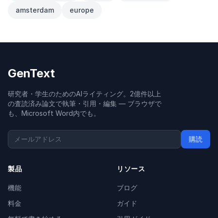
amsterdam
europe
GenText
研究者・学生のためのAIライティング。2億件以上
の査読済み論文で執筆・引用・編集 — ブラウザで
も、Microsoft Word内でも。
購読
製品
リソース
機能
ブログ
料金
ガイド