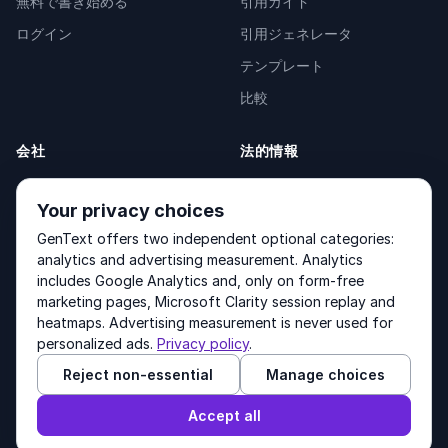
無料で書き始める
引用ガイド
ログイン
引用ジェネレータ
テンプレート
比較
会社
法的情報
会社概要
Privacy Policy
Your privacy choices
お問い合わせ
Fulfilment Policy
GenText offers two independent optional categories:
製品
Terms of Service
analytics and advertising measurement. Analytics
includes Google Analytics and, only on form-free
marketing pages, Microsoft Clarity session replay and
heatmaps. Advertising measurement is never used for
Other products by GenText Group:
LexDraft
·
MentalNote
personalized ads.
Privacy policy
.
Reject non-essential
Manage choices
© 2026 GenText Group Inc. すべての権利を保有しています。
Accept all