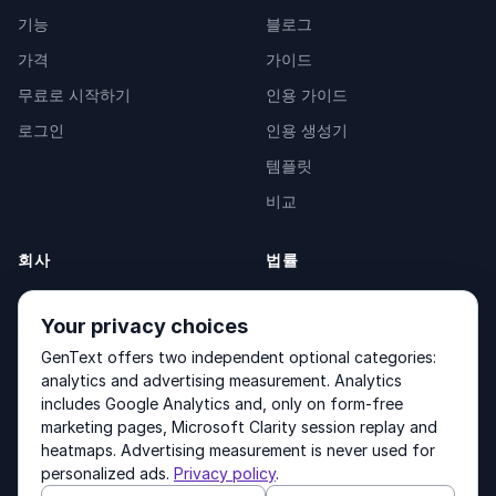
기능
블로그
가격
가이드
무료로 시작하기
인용 가이드
로그인
인용 생성기
템플릿
비교
회사
법률
소개
Privacy Policy
Your privacy choices
문의
Fulfilment Policy
GenText offers two independent optional categories:
제품
Terms of Service
analytics and advertising measurement. Analytics
includes Google Analytics and, only on form-free
marketing pages, Microsoft Clarity session replay and
heatmaps. Advertising measurement is never used for
Other products by GenText Group:
LexDraft
·
MentalNote
personalized ads.
Privacy policy
.