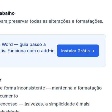
rabalho
ara preservar todas as alterações e formatações.
a Word — guia passo a
tis. Funciona com o add-in
Instalar Grátis →
.
r
de forma inconsistente — mantenha a formatação
ocumento
 excesso — às vezes, a simplicidade é mais
plexidade