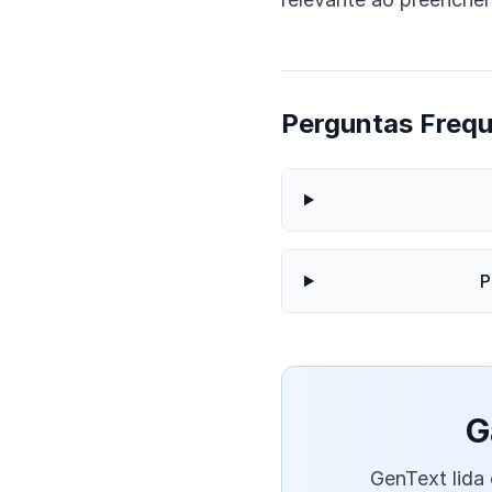
Perguntas Freq
P
G
GenText lida