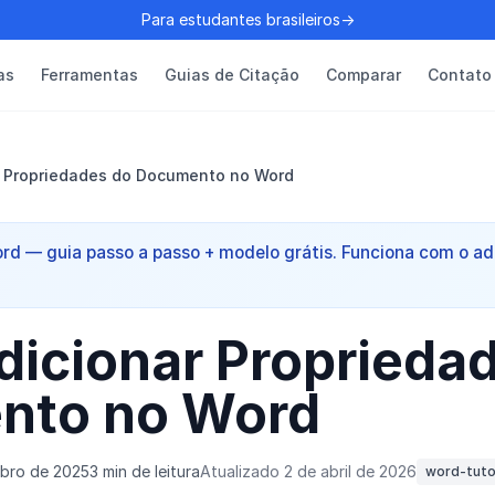
Para estudantes brasileiros→
as
Ferramentas
Guias de Citação
Comparar
Contato
 Propriedades do Documento no Word
rd — guia passo a passo + modelo grátis. Funciona com o a
icionar Proprieda
nto no Word
ubro de 2025
3 min de leitura
Atualizado 2 de abril de 2026
word-tuto