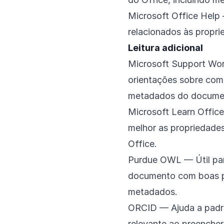
Microsoft Office Help
relacionados às propr
Leitura adicional
Microsoft Support Wo
orientações sobre como 
metadados do docume
Microsoft Learn Office
melhor as propriedade
Office.
Purdue OWL
— Útil pa
documento com boas pr
metadados.
ORCID
— Ajuda a padro
relevante ao preencher