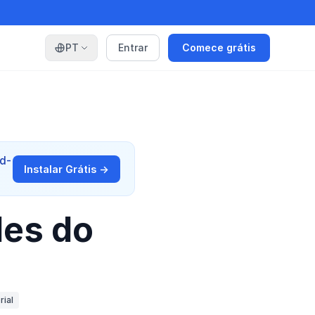
PT
Entrar
Comece grátis
dd-
Instalar Grátis →
des do
rial