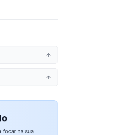
do
 focar na sua