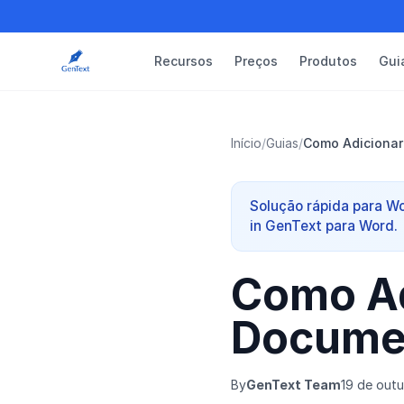
Recursos
Preços
Produtos
Gui
Início
/
Guias
/
Como Adicionar
Solução rápida para Wo
in GenText para Word.
Como Ad
Docume
By
GenText Team
19 de out