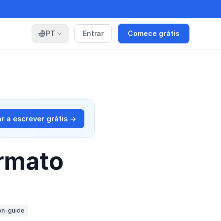
PT
Entrar
Comece grátis
 a escrever grátis →
rmato
on-guide