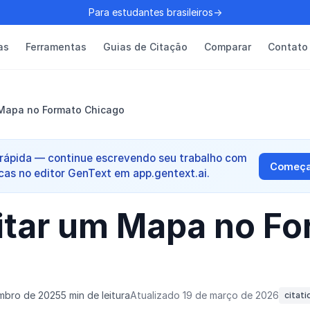
Para estudantes brasileiros→
as
Ferramentas
Guias de Citação
Comparar
Contato
Mapa no Formato Chicago
rápida — continue escrevendo seu trabalho com
Começar
cas no editor GenText em app.gentext.ai.
tar um Mapa no Fo
o
mbro de 2025
5 min de leitura
Atualizado 19 de março de 2026
citati