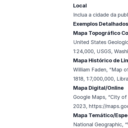
Local
Inclua a cidade da publ
Exemplos Detalhado
Mapa Topográfico C
United States Geologi
1:24,000, USGS, Wash
Mapa Histórico de Lim
William Faden, “Map of
1818, 1:7,000,000, Lib
Mapa Digital/Online
Google Maps, “City of
2023,
https://maps.g
Mapa Temático/Espec
National Geographic, 