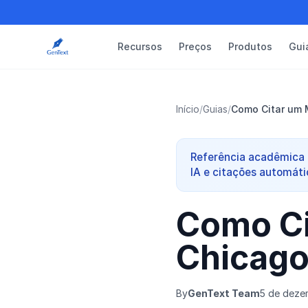
Recursos
Preços
Produtos
Gui
Início
/
Guias
/
Como Citar um 
Referência acadêmica 
IA e citações automáti
Como Ci
Chicag
By
GenText Team
5 de deze