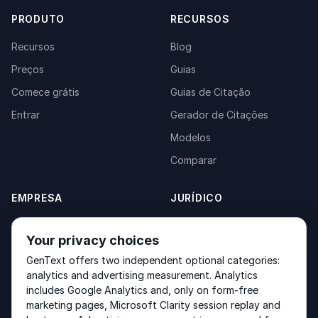
PRODUTO
RECURSOS
Recursos
Blog
Preços
Guias
Comece grátis
Guias de Citação
Entrar
Gerador de Citações
Modelos
Comparar
EMPRESA
JURÍDICO
Sobre
Privacy Policy
Your privacy choices
Contato
Fulfilment Policy
GenText offers two independent optional categories:
Produtos
Terms of Service
analytics and advertising measurement. Analytics
includes Google Analytics and, only on form-free
marketing pages, Microsoft Clarity session replay and