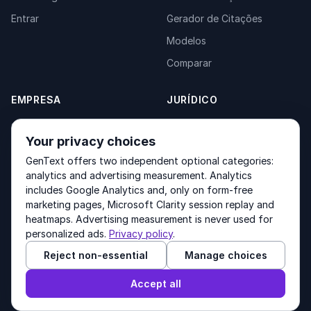
Entrar
Gerador de Citações
Modelos
Comparar
EMPRESA
JURÍDICO
Sobre
Privacy Policy
Your privacy choices
Contato
Fulfilment Policy
GenText offers two independent optional categories:
Produtos
Terms of Service
analytics and advertising measurement. Analytics
includes Google Analytics and, only on form-free
marketing pages, Microsoft Clarity session replay and
heatmaps. Advertising measurement is never used for
Other products by GenText Group:
LexDraft
·
MentalNote
personalized ads.
Privacy policy
.
Reject non-essential
Manage choices
© 2026 GenText Group Inc. Todos os direitos reservados.
Accept all