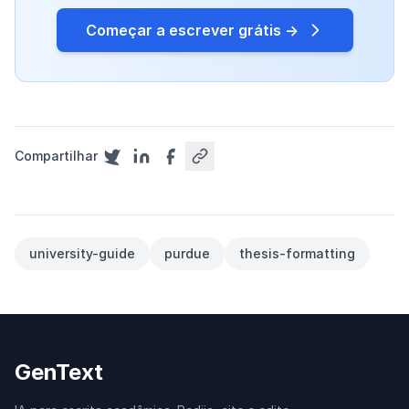
Começar a escrever grátis →
Compartilhar
university-guide
purdue
thesis-formatting
GenText