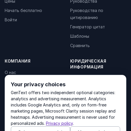
Цены
Руководства
Начать бесплатно
Руководства по
цитированию
Войти
Генератор цитат
Шаблоны
Сравнить
КОМПАНИЯ
ЮРИДИЧЕСКАЯ
ИНФОРМАЦИЯ
О нас
Privacy Policy
Контакты
Your privacy choices
Fulfilment Policy
Продукты
GenText offers two independent optional categories:
Terms of Service
analytics and advertising measurement. Analytics
includes Google Analytics and, only on form-free
marketing pages, Microsoft Clarity session replay and
heatmaps. Advertising measurement is never used for
Other products by GenText Group:
LexDraft
·
MentalNote
personalized ads.
Privacy policy
.