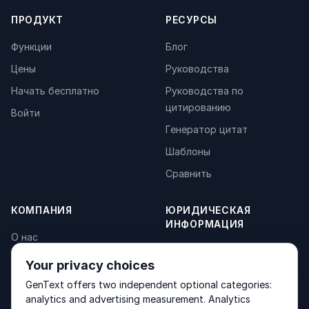
ПРОДУКТ
РЕСУРСЫ
Функции
Блог
Цены
Руководства
Начать бесплатно
Руководства по
цитированию
Войти
Генератор цитат
Шаблоны
Сравнить
КОМПАНИЯ
ЮРИДИЧЕСКАЯ
ИНФОРМАЦИЯ
О нас
Privacy Policy
Контакты
Your privacy choices
Fulfilment Policy
Продукты
GenText offers two independent optional categories:
Terms of Service
analytics and advertising measurement. Analytics