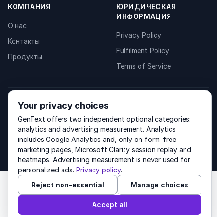
КОМПАНИЯ
ЮРИДИЧЕСКАЯ
ИНФОРМАЦИЯ
О нас
Privacy Policy
Контакты
Fulfilment Policy
Продукты
Terms of Service
Other products by GenText Group:
LexDraft
·
MentalNote
Your privacy choices
GenText offers two independent optional categories:
analytics and advertising measurement. Analytics
includes Google Analytics and, only on form-free
© 2026 GenText Group Inc. Все права защищены.
marketing pages, Microsoft Clarity session replay and
heatmaps. Advertising measurement is never used for
personalized ads.
Privacy policy
.
Reject non-essential
Manage choices
Accept all