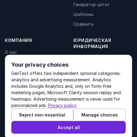
Генератор цитат
Шаблоны
Сравнить
КОМПАНИЯ
ЮРИДИЧЕСКАЯ
ИНФОРМАЦИЯ
О нас
Privacy Policy
Контакты
Your privacy choices
Fulfilment Policy
Продукты
GenText offers two independent optional categories:
Terms of Service
analytics and advertising measurement. Analytics
includes Google Analytics and, only on form-free
marketing pages, Microsoft Clarity session replay and
heatmaps. Advertising measurement is never used for
Other products by GenText Group:
LexDraft
·
MentalNote
personalized ads.
Privacy policy
.
Reject non-essential
Manage choices
© 2026 GenText Group Inc. Все права защищены.
Accept all