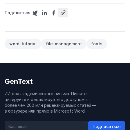
Поделиться
word-tutorial
file-management
fonts
GenText
ИИ для академического письма. Пишите,
цитируйте и редактируйте с доступом к
более чем 200 млн рецензируемых статей —
в браузере или прямо в Microsoft Word.
Подписаться