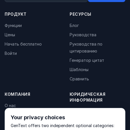
ПРОДУКТ
РЕСУРСЫ
Функции
Блог
Цены
Руководства
Начать бесплатно
Руководства по
цитированию
Войти
Генератор цитат
Шаблоны
Сравнить
КОМПАНИЯ
ЮРИДИЧЕСКАЯ
ИНФОРМАЦИЯ
О нас
Privacy Policy
Контакты
Your privacy choices
Fulfilment Policy
Продукты
GenText offers two independent optional categories:
Terms of Service