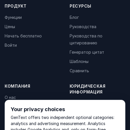
ПРОДУКТ
РЕСУРСЫ
Функции
Блог
Цены
Руководства
Начать бесплатно
Руководства по
цитированию
Войти
Генератор цитат
Шаблоны
Сравнить
КОМПАНИЯ
ЮРИДИЧЕСКАЯ
ИНФОРМАЦИЯ
О нас
Privacy Policy
Контакты
Your privacy choices
Fulfilment Policy
Продукты
GenText offers two independent optional categories:
Terms of Service
analytics and advertising measurement. Analytics
includes Google Analytics and, only on form-free