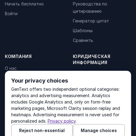
Начать бесплатно
Руководства по
цитированию
Войти
Генератор цитат
Шаблоны
Сравнить
КОМПАНИЯ
ЮРИДИЧЕСКАЯ
ИНФОРМАЦИЯ
О нас
Privacy Policy
Контакты
Your privacy choices
Fulfilment Policy
Продукты
GenText offers two independent optional categories:
Terms of Service
analytics and advertising measurement. Analytics
includes Google Analytics and, only on form-free
marketing pages, Microsoft Clarity session replay and
heatmaps. Advertising measurement is never used for
Other products by GenText Group:
LexDraft
·
MentalNote
personalized ads.
Privacy policy
.
Reject non-essential
Manage choices