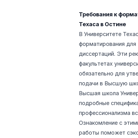
Требования к форм
Техаса в Остине
В Университете Теха
форматирования для 
диссертаций. Эти ре
факультетах универс
обязательно для утв
подачи в Высшую шко
Высшая школа Универ
подробные специфика
профессионализма вс
Ознакомление с этим
работы поможет сэко