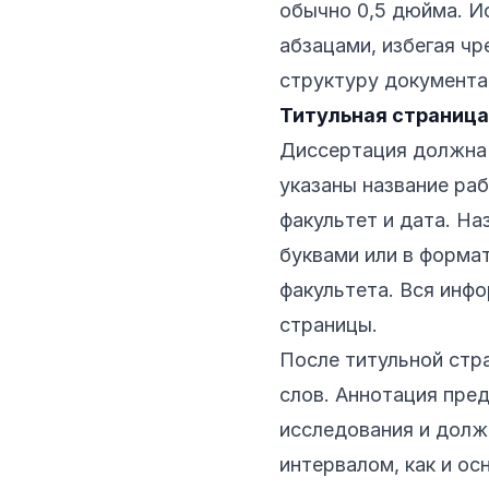
обычно 0,5 дюйма. И
абзацами, избегая ч
структуру документа
Титульная страница
Диссертация должна 
указаны название ра
факультет и дата. Н
буквами или в форма
факультета. Вся инф
страницы.
После титульной стр
слов. Аннотация пре
исследования и дол
интервалом, как и ос