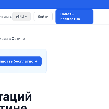
Начать
нтакты
RU
Войти
бесплатно
хаса в Остине
 писать бесплатно →
таций
стине