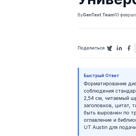
By
GenText Team
10 февраля
Поделиться
Быстрый Ответ
Форматирование дис
соблюдения стандар
2,54 см, читаемый ш
заголовков, цитат, 
быть выровнен по тр
оглавление и библи
UT Austin для подач