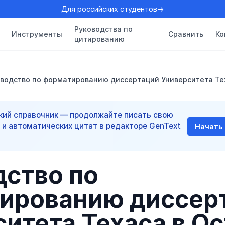
Для российских студентов→
Руководства по
Инструменты
Сравнить
Ко
цитированию
водство по форматированию диссертаций Университета Те
ий справочник — продолжайте писать свою
 и автоматических цитат в редакторе GenText
Начать
дство по
ированию диссер
итета Техаса в О