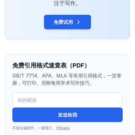
注于写作。
免费试用
免费引用格式速查表（PDF）
GB/T 7714、APA、MLA 等常用引用格式，一页掌
握，可打印。另附每周学术写作技巧。
发送给我
不发垃圾邮件，一键退订。
Privacy
.