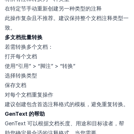
在特定节手动重新创建另一种类型的注释
此操作复杂且不推荐。建议保持整个文档注释类型一
致。
多文档批量转换
若需转换多个文档：
打开每个文档
使用“引用” > “脚注” > “转换”
选择转换类型
保存文档
对每个文档重复操作
建议创建包含首选注释格式的模板，避免重复转换。
GenText 的帮助
GenText 可以根据文档长度、用途和目标读者，帮
助您确定最合适的注释格式。当您需要…