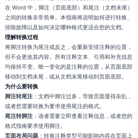
在 Word 中，脚注（页面底部）和尾注（文档末尾）
之间的转换非常简单。本指南将说明如何进行转换、
排除故障以及如何决定哪种格式更适合您的文档。
理解转换过程
将脚注转换为尾注或反之，会重新安排注释的位置，
但不会更改其内容。所有注释文本、引用和补充信息
均保持不变。唯一变化的是注释的位置，从页面底部
移动到文档末尾，或从文档末尾移动到页面底部。
为什么要转换
脚注转尾注
：文档中脚注过多，导致页面显得杂乱，
或者您需要转换为要求使用尾注的格式。
尾注转脚注
：读者需要立即查看注释信息，或者您的
格式指南要求使用脚注。
页面布局问题
：转换注释类型可能影响内容在页面上