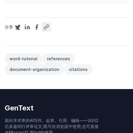
分享
word-tutorial
references
document-organization
citations
GenText
面向学术界的AI写作。起草、引用、编辑——访问2
亿多篇同行评审论文,既可在浏览器中使用,也可直接
在Microsoft Word中使用。