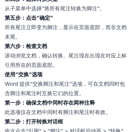
从子菜单中选择“将所有尾注转换为脚注”。
第五步：点击“确定”
所有尾注立即变为脚注，显示在页面底部，而非文档
末尾。
第六步：检查文档
滚动浏览文档，确认转换。尾注现在出现在对应上标
引用所在的页面底部。
使用“交换”选项
Word 提供“交换脚注和尾注”选项，可在文档同时包
含脚注和尾注时互换它们的位置。
第一步：确保文档中同时存在两种注释
此选项仅在文档中同时有脚注和尾注时有效。
第二步：打开转换对话框
依次点击“引用” > “脚注” > 对话框启动器 > “转换”