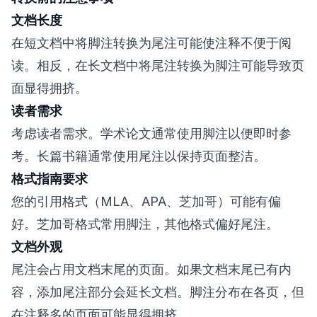
文档长度
在短文档中将脚注转换为尾注可能使注释不便于阅
读。相反，在长文档中将尾注转换为脚注可能导致页
面显得拥挤。
读者需求
考虑读者需求。学术论文通常使用脚注以便即时参
考。长篇书籍通常使用尾注以保持页面整洁。
格式指南要求
您的引用格式（MLA、APA、芝加哥）可能有偏
好。芝加哥格式常用脚注，其他格式偏好尾注。
文档外观
尾注会占用文档末尾的页面。如果文档末尾已有内
容，添加尾注部分会延长文档。脚注分布在各页，但
在注释多的页面可能显得拥挤。