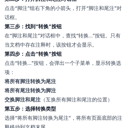
点击“脚注”组右下角的小箭头，打开“脚注和尾注”对
话框。
第三步：找到“转换”按钮
在“脚注和尾注”对话框中，查找“转换…”按钮。只有
当文档中存在注释时，该按钮才会显示。
第四步：点击“转换”按钮
点击“转换…”按钮，会弹出一个子菜单，显示转换选
项：
将所有脚注转换为尾注
将所有尾注转换为脚注
交换脚注和尾注
（互换所有脚注和尾注的位置）
第五步：选择转换类型
选择“将所有脚注转换为尾注”，将所有页面底部的注
释移动到文档末尾。