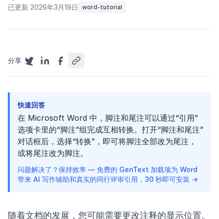
已更新 2026年3月19日
word-tutorial
分享
快速回答
在 Microsoft Word 中，脚注和尾注可以通过“引用”
选项卡里的“脚注”组完成互相转换。打开“脚注和尾注”
对话框后，选择“转换”，即可将脚注全部改为尾注，
或将尾注改为脚注。
问题解决了？保持效率 — 免费的 GenText 加载项为 Word
带来 AI 写作辅助和真实的同行评审引用，30 秒即可安装 →
随着文档的发展，您可能需要更改注释的显示位置。