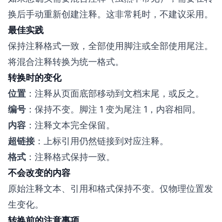
换后手动重新创建注释。这非常耗时，不建议采用。
最佳实践
保持注释格式一致，全部使用脚注或全部使用尾注。
将混合注释转换为统一格式。
转换时的变化
位置
：注释从页面底部移动到文档末尾，或反之。
编号
：保持不变。脚注 1 变为尾注 1，内容相同。
内容
：注释文本完全保留。
超链接
：上标引用仍然链接到对应注释。
格式
：注释格式保持一致。
不会改变的内容
原始注释文本、引用和格式保持不变。仅物理位置发
生变化。
转换前的注意事项