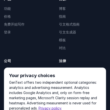
功能
博客
价格
指南
免费开始写作
引文格式指南
登录
引文生成器
模板
对比
公司
法律
关于我们
Privacy Policy
Your privacy choices
联系我们
Fulfilment Policy
GenText offers two independent optional categories:
产品
Terms of Service
analytics and advertising measurement. Analytics
includes Google Analytics and, only on form-free
marketing pages, Microsoft Clarity session replay and
heatmaps. Advertising measurement is never used for
Other products by GenText Group:
LexDraft
·
MentalNote
personalized ads.
Privacy policy
.