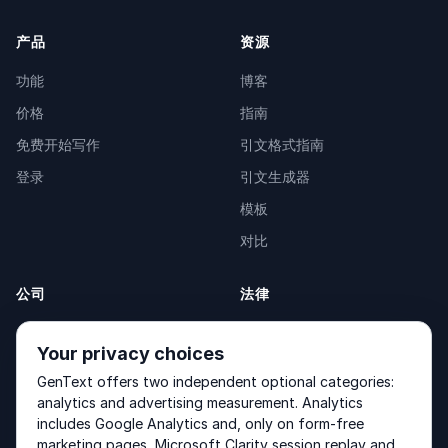
产品
资源
功能
博客
价格
指南
免费开始写作
引文格式指南
登录
引文生成器
模板
对比
公司
法律
关于我们
Privacy Policy
Your privacy choices
联系我们
Fulfilment Policy
GenText offers two independent optional categories:
产品
Terms of Service
analytics and advertising measurement. Analytics
includes Google Analytics and, only on form-free
marketing pages, Microsoft Clarity session replay and