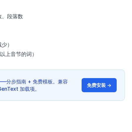
数、段落数
）
）
减少）
及以上音节的词）
——分步指南 + 免费模板。兼容
免费安装 →
的 GenText 加载项。