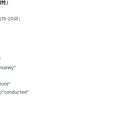
读性）
15-20词）
”
mately”
rote”
“conducted”