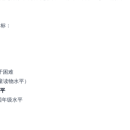
指标：
于困难
儿童读物水平）
水平
国年级水平