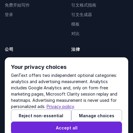
免费开始写作
引文格式指南
登录
引文生成器
模板
对比
公司
法律
关于我们
Privacy Policy
Your privacy choices
联系我们
Fulfilment Policy
GenText offers two independent optional categories:
产品
Terms of Service
analytics and advertising measurement. Analytics
includes Google Analytics and, only on form-free
marketing pages, Microsoft Clarity session replay and
heatmaps. Advertising measurement is never used for
Other products by GenText Group:
LexDraft
·
MentalNote
personalized ads.
Privacy policy
.
Reject non-essential
Manage choices
© 2026 GenText Group Inc. 版权所有。
Accept all