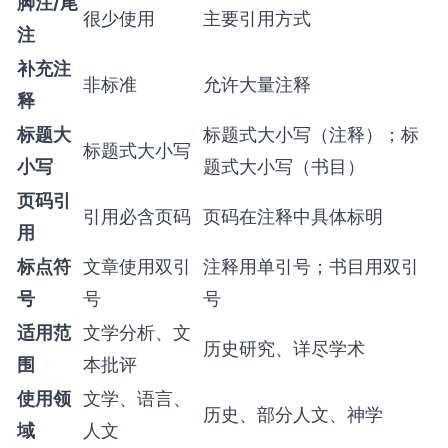
脚注/尾
很少使用
主要引用方式
注
补充注
非标准
允许大量注释
释
标题大
标题式大小写（注释）；标
标题式大小写
小写
题式大小写（书目）
页码引
引用必含页码
页码在注释中具体标明
用
标点符
文章使用双引
注释用单引号；书目用双引
号
号
号
适用范
文学分析、文
历史研究、详尽学术
围
本批评
使用领
文学、语言、
历史、部分人文、神学
域
人文