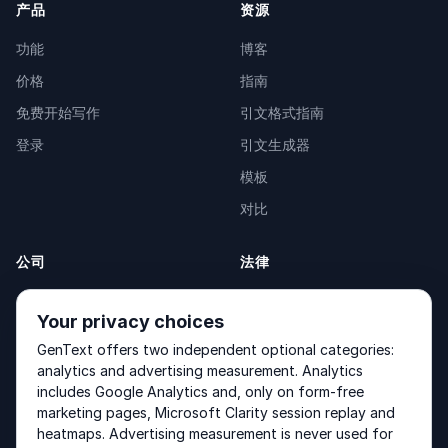
产品
资源
功能
博客
价格
指南
免费开始写作
引文格式指南
登录
引文生成器
模板
对比
公司
法律
关于我们
Privacy Policy
Your privacy choices
联系我们
Fulfilment Policy
GenText offers two independent optional categories:
产品
Terms of Service
analytics and advertising measurement. Analytics
includes Google Analytics and, only on form-free
marketing pages, Microsoft Clarity session replay and
heatmaps. Advertising measurement is never used for
Other products by GenText Group:
LexDraft
·
MentalNote