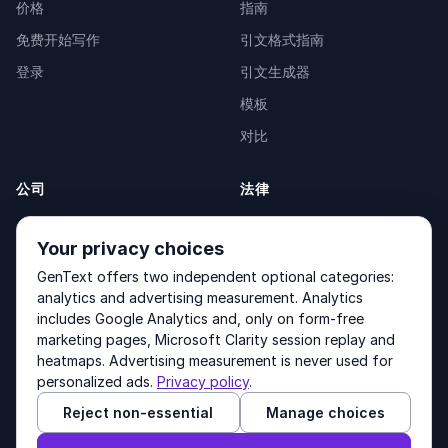
价格
指南
免费开始写作
引文格式指南
登录
引文生成器
模板
对比
公司
法律
关于我们
Privacy Policy
Your privacy choices
联系我们
Fulfilment Policy
GenText offers two independent optional categories:
产品
Terms of Service
analytics and advertising measurement. Analytics
includes Google Analytics and, only on form-free
marketing pages, Microsoft Clarity session replay and
heatmaps. Advertising measurement is never used for
Other products by GenText Group:
LexDraft
·
MentalNote
personalized ads.
Privacy policy
.
Reject non-essential
Manage choices