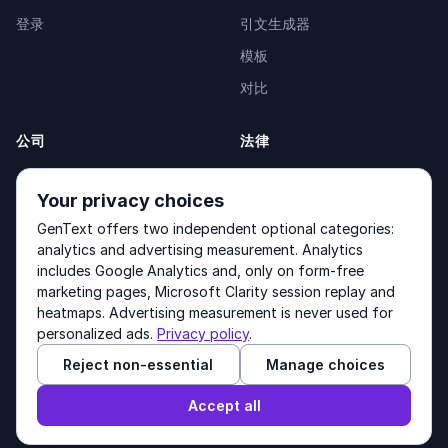
登录
引文生成器
模板
对比
公司
法律
关于我们
Privacy Policy
Your privacy choices
联系我们
Fulfilment Policy
GenText offers two independent optional categories:
产品
Terms of Service
analytics and advertising measurement. Analytics
includes Google Analytics and, only on form-free
marketing pages, Microsoft Clarity session replay and
heatmaps. Advertising measurement is never used for
Other products by GenText Group:
LexDraft
·
MentalNote
personalized ads.
Privacy policy
.
Reject non-essential
Manage choices
© 2026 GenText Group Inc. 版权所有。
Accept all