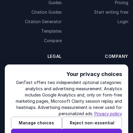
Guides
Pricing
Citation Guides
Start writing free
Citation Generator
Login
Templates
Compare
LEGAL
COMPANY
Privacy Policy
About
Your privacy choices
Fulfilment Policy
Contact
GenText offers two independent optional categories:
Terms of Service
Products
analytics and advertising measurement. Analytics
includes Google Analytics and, only on form-free
marketing pages, Microsoft Clarity session replay and
heatmaps. Advertising measurement is never used for
Other products by GenText Group:
LexDraft
·
MentalNote
.
personalized ads.
Privacy policy
Manage choices
Reject non-essential