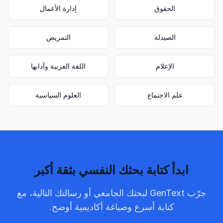
الحقوق
إدارة الأعمال
الصيدلة
التمريض
الإعلام
اللغة العربية وآدابها
علم الاجتماع
العلوم السياسية
ابدأ كتابة بحثك النفسي بثقة أكبر
جرّب GenText لبحثك الجامعي أو رسالتك التالية، مع
كتابة أسرع وصياغة أكاديمية أوضح.