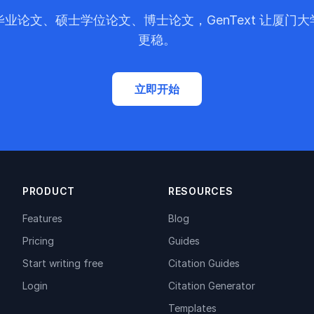
业论文、硕士学位论文、博士论文，GenText 让厦门
更稳。
立即开始
PRODUCT
RESOURCES
Features
Blog
Pricing
Guides
Start writing free
Citation Guides
Login
Citation Generator
Templates