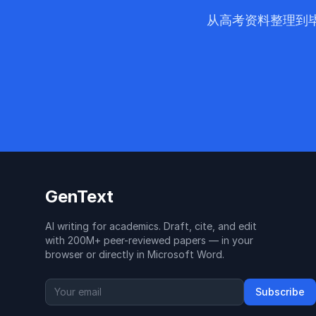
从高考资料整理到毕
GenText
AI writing for academics. Draft, cite, and edit
with 200M+ peer-reviewed papers — in your
browser or directly in Microsoft Word.
Subscribe