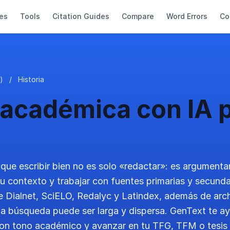
es
Tools
Citation Guides
Compare
Word Errors
Co
)
/
Historia
 académica con IA 
 que escribir bien no es solo «redactar»: es argumentar
su contexto y trabajar con fuentes primarias y secunda
tre Dialnet, SciELO, Redalyc y Latindex, además de arc
la búsqueda puede ser larga y dispersa. GenText te a
con tono académico y avanzar en tu TFG, TFM o tesis 