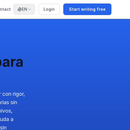
ntact
EN
Login
Start writing free
para
 con rigor,
rias sin
hivos,
yuda a
sin