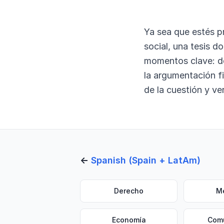
Ya sea que estés p
social, una tesis d
momentos clave: del
la argumentación f
de la cuestión y ve
←
Spanish (Spain + LatAm)
Derecho
M
Economía
Com