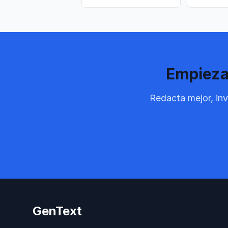
Empieza 
Redacta mejor, in
GenText