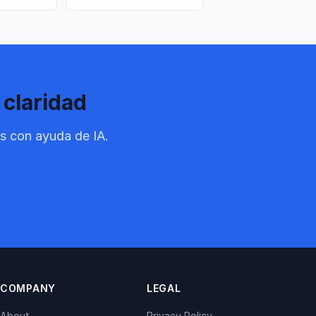
 claridad
s con ayuda de IA.
COMPANY
LEGAL
About
Privacy Policy