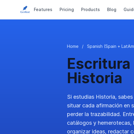
Features
Pricing
Products
Blog
Guid
Home
/
Spanish (Spain + LatAm
Escritura
Historia
Si estudias Historia, sabes
situar cada afirmación en 
perder la trazabilidad. En
catálogos y hemerotecas, 
organizar ideas, redactar 