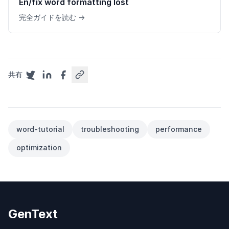
En/fix word formatting lost
完全ガイドを読む →
共有
word-tutorial
troubleshooting
performance
optimization
GenText