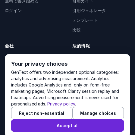
無料で書き始める
引用ガイド
ログイン
引用ジェネレータ
テンプレート
比較
会社
法的情報
会社概要
Privacy Policy
Your privacy choices
お問い合わせ
Fulfilment Policy
GenText offers two independent optional categories:
製品
Terms of Service
analytics and advertising measurement. Analytics
includes Google Analytics and, only on form-free
marketing pages, Microsoft Clarity session replay and
heatmaps. Advertising measurement is never used for
Other products by GenText Group:
LexDraft
·
MentalNote
personalized ads.
Privacy policy
.
Reject non-essential
Manage choices
© 2026 GenText Group Inc. すべての権利を保有しています。
Accept all