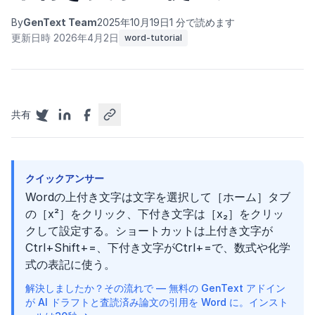
By
GenText Team
2025年10月19日
1 分で読めます
更新日時 2026年4月2日
word-tutorial
共有
クイックアンサー
Wordの上付き文字は文字を選択して［ホーム］タブ
の［x²］をクリック、下付き文字は［x₂］をクリッ
クして設定する。ショートカットは上付き文字が
Ctrl+Shift+=、下付き文字がCtrl+=で、数式や化学
式の表記に使う。
解決しましたか？その流れで — 無料の GenText アドイン
が AI ドラフトと査読済み論文の引用を Word に。インスト