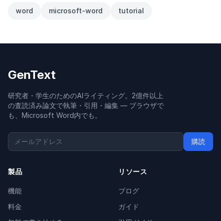
word
microsoft-word
tutorial
GenText
研究者・学生のためのAIライティング。2億件以上
の査読済み論文で執筆・引用・編集 — ブラウザで
も、Microsoft Word内でも。
購読
製品
リソース
機能
ブログ
料金
ガイド