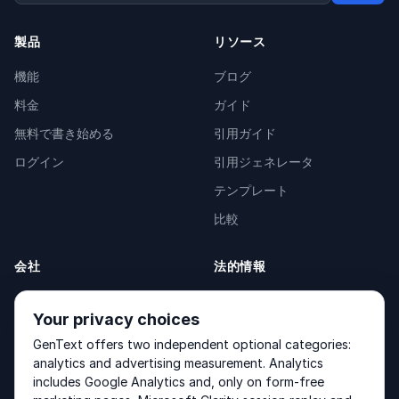
製品
リソース
機能
ブログ
料金
ガイド
無料で書き始める
引用ガイド
ログイン
引用ジェネレータ
テンプレート
比較
会社
法的情報
会社概要
Privacy Policy
Your privacy choices
お問い合わせ
Fulfilment Policy
GenText offers two independent optional categories:
製品
Terms of Service
analytics and advertising measurement. Analytics
includes Google Analytics and, only on form-free