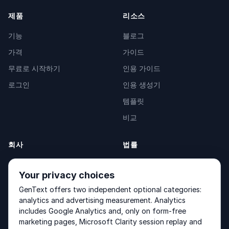
제품
리소스
기능
블로그
가격
가이드
무료로 시작하기
인용 가이드
로그인
인용 생성기
템플릿
비교
회사
법률
소개
Privacy Policy
Your privacy choices
문의
Fulfilment Policy
GenText offers two independent optional categories:
제품
Terms of Service
analytics and advertising measurement. Analytics
includes Google Analytics and, only on form-free
marketing pages, Microsoft Clarity session replay and