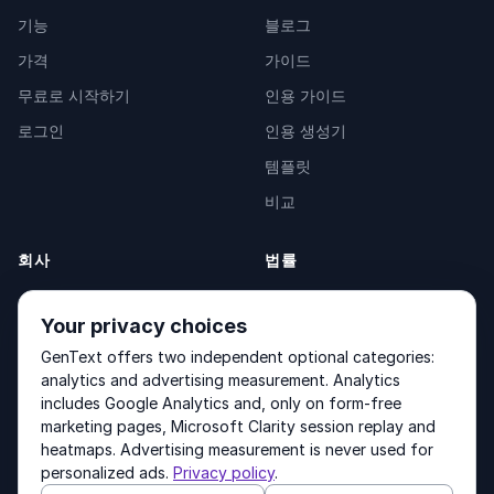
기능
블로그
가격
가이드
무료로 시작하기
인용 가이드
로그인
인용 생성기
템플릿
비교
회사
법률
소개
Privacy Policy
Your privacy choices
문의
Fulfilment Policy
GenText offers two independent optional categories:
제품
Terms of Service
analytics and advertising measurement. Analytics
includes Google Analytics and, only on form-free
marketing pages, Microsoft Clarity session replay and
heatmaps. Advertising measurement is never used for
Other products by GenText Group:
LexDraft
·
MentalNote
personalized ads.
Privacy policy
.