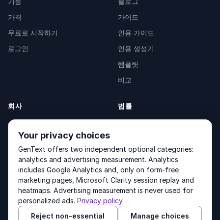
기능
블로그
가격
가이드
무료로 시작하기
인용 가이드
로그인
인용 생성기
템플릿
비교
회사
법률
소개
Privacy Policy
Your privacy choices
문의
Fulfilment Policy
GenText offers two independent optional categories:
제품
Terms of Service
analytics and advertising measurement. Analytics
includes Google Analytics and, only on form-free
marketing pages, Microsoft Clarity session replay and
heatmaps. Advertising measurement is never used for
Other products by GenText Group:
LexDraft
·
MentalNote
personalized ads.
Privacy policy
.
Reject non-essential
Manage choices