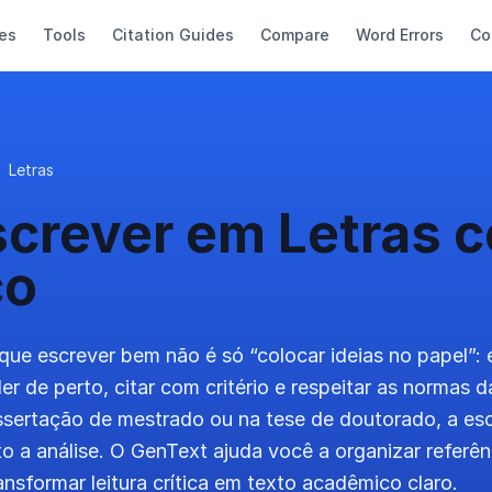
es
Tools
Citation Guides
Compare
Word Errors
Co
Letras
screver em Letras c
co
que escrever bem não é só “colocar ideias no papel”: 
er de perto, citar com critério e respeitar as normas
ssertação de mestrado ou na tese de doutorado, a es
o a análise. O GenText ajuda você a organizar referên
ansformar leitura crítica em texto acadêmico claro.