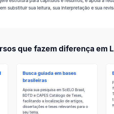
ugere estrutura para capítulos e resumos, e apoia a r
m substituir sua leitura, sua interpretação e sua revis
rsos que fazem diferença em L
l
Busca guiada em bases
brasileiras
P
Apoia sua pesquisa em SciELO Brasil,
BDTD e CAPES Catálogo de Teses,
facilitando a localização de artigos,
m
dissertações e teses relevantes para o
seu tema.