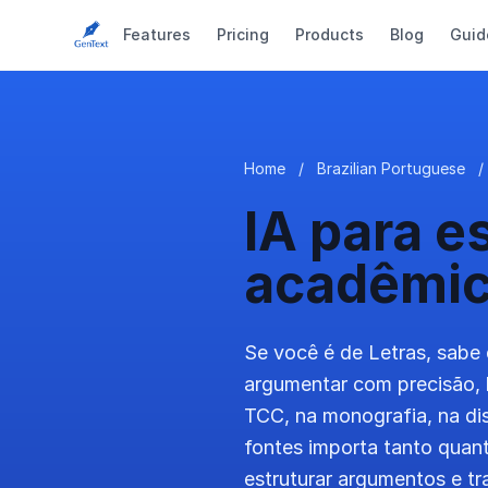
Features
Pricing
Products
Blog
Guid
Home
/
Brazilian Portuguese
/
IA para e
acadêmi
Se você é de Letras, sabe 
argumentar com precisão, l
TCC, na monografia, na di
fontes importa tanto quant
estruturar argumentos e tr