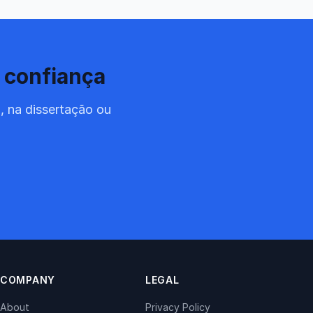
 confiança
, na dissertação ou
COMPANY
LEGAL
About
Privacy Policy