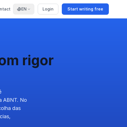
ntact
EN
Login
Start writing free
om rigor
é
 da ABNT. No
colha das
cias,