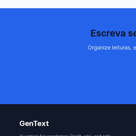
Escreva s
Organize leituras,
GenText