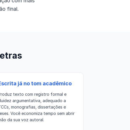
edação com mais
ão final.
etras
Escrita já no tom acadêmico
roduz texto com registro formal e
fluidez argumentativa, adequado a
TCCs, monografias, dissertações e
teses. Você economiza tempo sem abrir
ão da sua voz autoral.