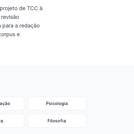
 projeto de TCC à
 revisão
a para a redação
corpus e
ração
Psicologia
ia
Filosofia