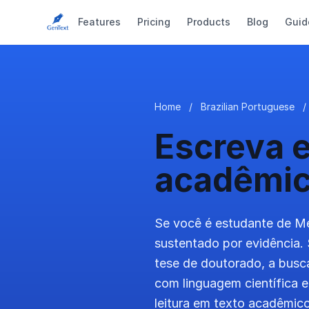
Features
Pricing
Products
Blog
Guid
Home
/
Brazilian Portuguese
/
Escreva 
acadêmi
Se você é estudante de Med
sustentado por evidência.
tese de doutorado, a busc
com linguagem científica 
leitura em texto acadêmico