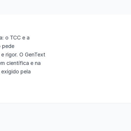
a: o TCC e a
o pede
e rigor. O GenText
m científica e na
 exigido pela