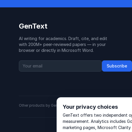
GenText
AI writing for academics. Draft, cite, and edit
with 200M+ peer-reviewed papers — in your
browser or directly in Microsoft Word.
Subscribe
Other products by GenText Group:
LexDraft
·
MentalNote
Your privacy choices
GenText offers two independent opt
measurement. Analytics includes Go
marketing pages, Microsoft Clarity