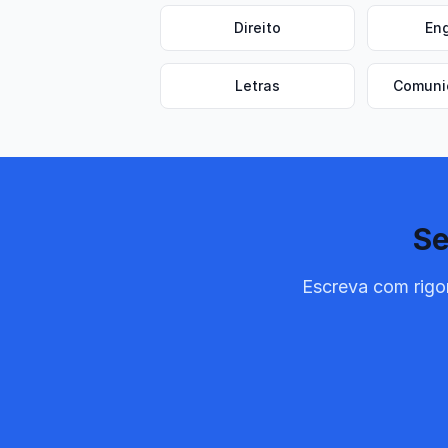
Direito
En
Letras
Comuni
Se
Escreva com rigor