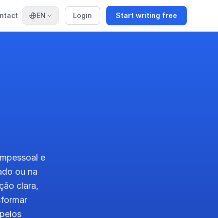
ntact
EN
Login
Start writing free
 impessoal e
ado ou na
ão clara,
sformar
 pelos