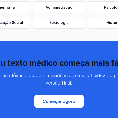
genharia
Administração
Psicolo
cação Social
Sociologia
Histór
u texto médico começa mais fá
 acadêmico, apoio em evidências e mais fluidez do p
versão final.
Começar agora