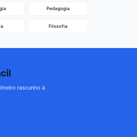
gia
Pedagogia
ia
Filosofia
cil
rimeiro rascunho à