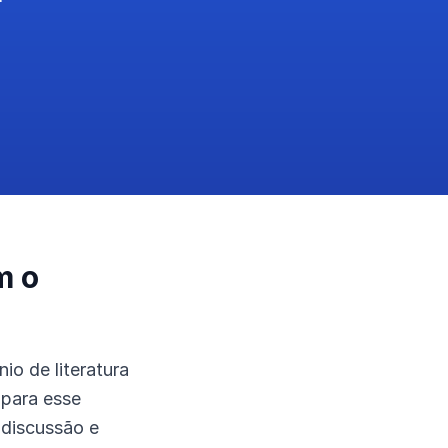
m o
io de literatura
 para esse
, discussão e