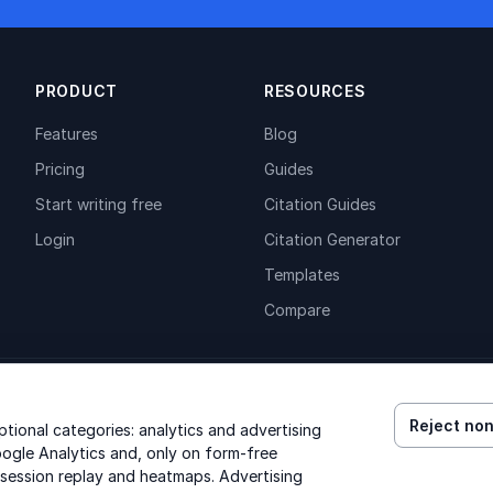
PRODUCT
RESOURCES
Features
Blog
Pricing
Guides
Start writing free
Citation Guides
Login
Citation Generator
Templates
Compare
Reject non
ional categories: analytics and advertising
ogle Analytics and, only on form-free
 session replay and heatmaps. Advertising
© 2026 GenText Group Inc. All rights reserved.