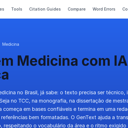
es
Tools
Citation Guides
Compare
Word Errors
Co
Medicina
em Medicina com IA
ca
icina no Brasil, já sabe: o texto precisa ser técnico,
 Seja no TCC, na monografia, na dissertação de mestr
a começa em bases confiáveis e termina em uma redaç
e referências bem formatadas. O GenText ajuda a tran
, respeitando o vocabulário da área e o ritmo exigido