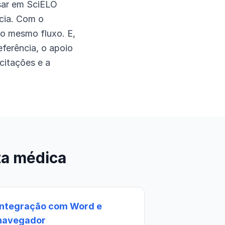
sar em SciELO
cia. Com o
no mesmo fluxo. E,
ferência, o apoio
citações e a
ta médica
Integração com Word e
navegador