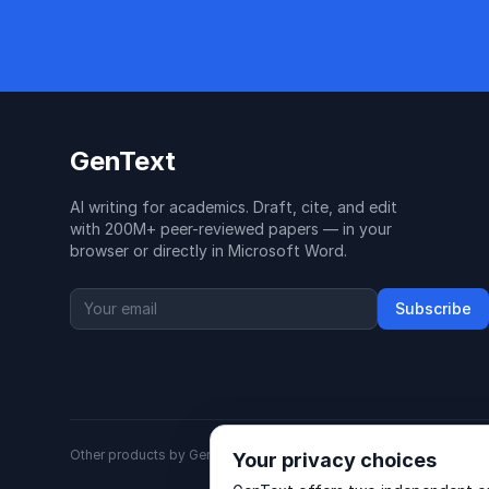
GenText
AI writing for academics. Draft, cite, and edit
with 200M+ peer-reviewed papers — in your
browser or directly in Microsoft Word.
Subscribe
Other products by GenText Group:
LexDraft
·
MentalNote
Your privacy choices