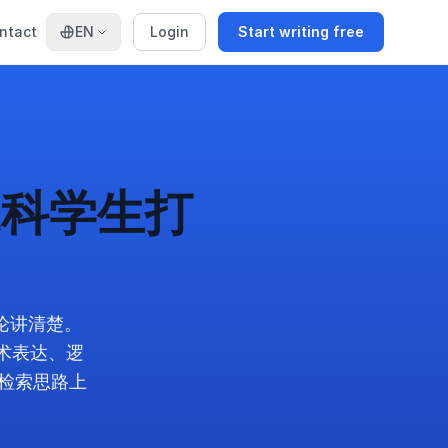
ntact
EN
Login
Start writing free
工科学生打
论讲清楚。
术表达、逻
的检索思路上