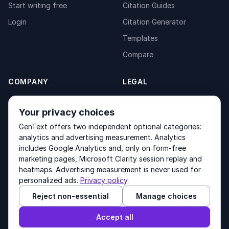
Start writing free
Citation Guides
Login
Citation Generator
Templates
Compare
COMPANY
LEGAL
About
Privacy Policy
Your privacy choices
Contact
Fulfilment Policy
GenText offers two independent optional categories:
Products
Terms of Service
analytics and advertising measurement. Analytics
includes Google Analytics and, only on form-free
marketing pages, Microsoft Clarity session replay and
heatmaps. Advertising measurement is never used for
Other products by GenText Group:
LexDraft
·
MentalNote
personalized ads.
Privacy policy
.
Reject non-essential
Manage choices
© 2026 GenText Group Inc. All rights reserved.
Accept all