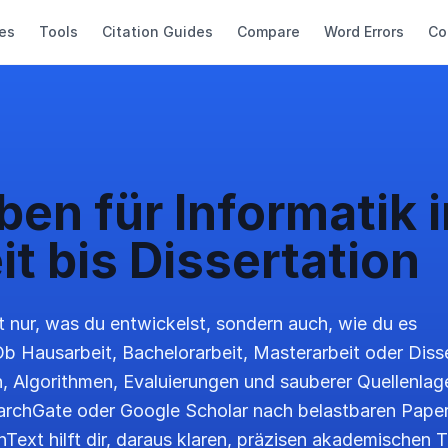
es
Tools
Citation Guides
Compare
Word Errors
Co
ben für Informatik i
t bis Dissertation
ht nur, was du entwickelst, sondern auch, wie du es
 Ob Hausarbeit, Bachelorarbeit, Masterarbeit oder Diss
n, Algorithmen, Evaluierungen und sauberer Quellenlage
rchGate oder Google Scholar nach belastbaren Papers
Text hilft dir, daraus klaren, präzisen akademischen 