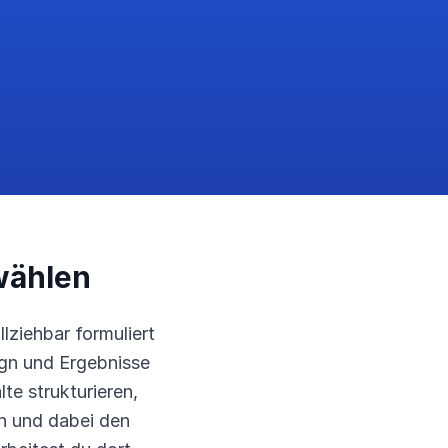
wählen
lziehbar formuliert
ign und Ergebnisse
te strukturieren,
en und dabei den