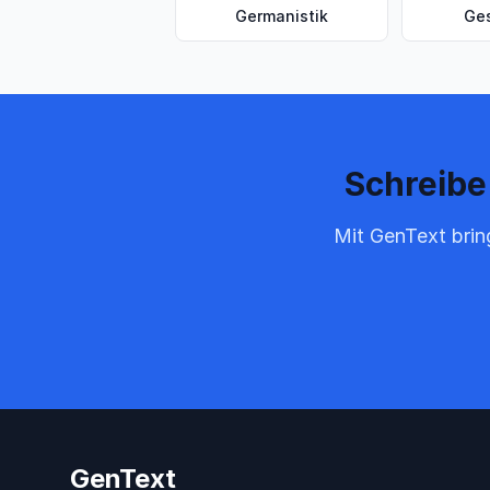
Germanistik
Ge
Schreibe
Mit GenText brin
GenText