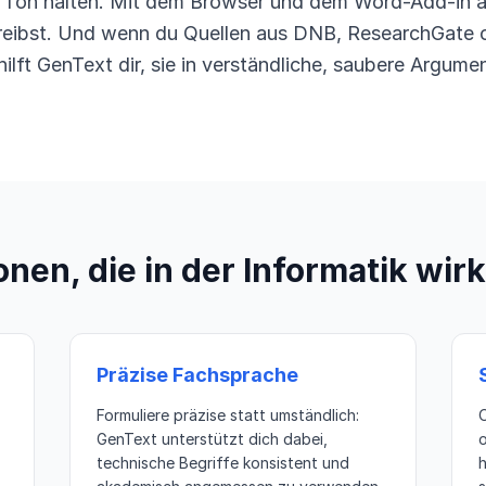
 Ton halten. Mit dem Browser und dem Word-Add-in ar
reibst. Und wenn du Quellen aus DNB, ResearchGate 
ilft GenText dir, sie in verständliche, saubere Argume
onen, die in der Informatik wirk
Präzise Fachsprache
Formuliere präzise statt umständlich:
GenText unterstützt dich dabei,
technische Begriffe konsistent und
h