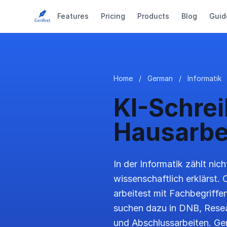
Features
Pricing
Products
Blog
Guid
Home
/
German
/
Informatik
KI-Schrei
Hausarbei
In der Informatik zählt nic
wissenschaftlich erklärst.
arbeitest mit Fachbegriffe
suchen dazu in DNB, Resea
und Abschlussarbeiten. Gen