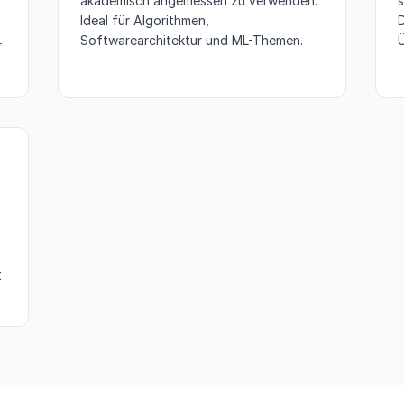
akademisch angemessen zu verwenden.
Ideal für Algorithmen,
D
Softwarearchitektur und ML-Themen.
Ü
r
t