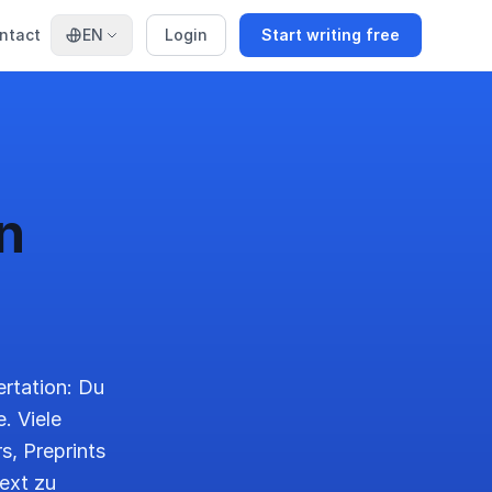
ntact
EN
Login
Start writing free
n
ertation: Du
. Viele
, Preprints
Text zu