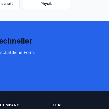
enschaft
Physik
schneller
schaftliche Form.
COMPANY
LEGAL