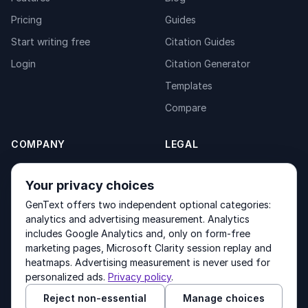
Pricing
Guides
Start writing free
Citation Guides
Login
Citation Generator
Templates
Compare
COMPANY
LEGAL
About
Privacy Policy
Your privacy choices
Contact
Fulfilment Policy
GenText offers two independent optional categories:
Products
Terms of Service
analytics and advertising measurement. Analytics
includes Google Analytics and, only on form-free
marketing pages, Microsoft Clarity session replay and
heatmaps. Advertising measurement is never used for
Other products by GenText Group:
LexDraft
·
MentalNote
personalized ads.
Privacy policy
.
Reject non-essential
Manage choices