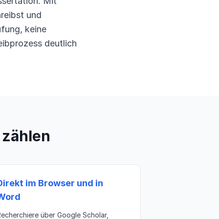
sertation. Mit
reibst und
üfung, keine
eibprozess deutlich
h zählen
Direkt im Browser und in
Word
echerchiere über Google Scholar,