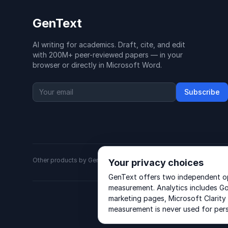
GenText
AI writing for academics. Draft, cite, and edit
with 200M+ peer-reviewed papers — in your
browser or directly in Microsoft Word.
Subscribe
Other products by GenText Group:
LexDraft
·
MentalNote
Your privacy choices
GenText offers two independent opt
measurement. Analytics includes Go
marketing pages, Microsoft Clarity
measurement is never used for per