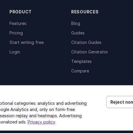
PRODUCT
RESOURCES
Features
Blog
Pricing
Guides
Start writing free
Citation Guides
Login
Citation Generator
Templates
Compare
Reject non
ional categories: analytics and advertising
ogle Analytics and, only on form-free
 session replay and heatmaps. Advertising
© 2026 GenText Group Inc. All rights reserved.
sonalized ads.
Privacy policy
.