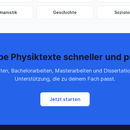
manistik
Geschichte
Soziolo
be Physiktexte schneller und p
ten, Bachelorarbeiten, Masterarbeiten und Dissertati
Unterstützung, die zu deinem Fach passt.
Jetzt starten