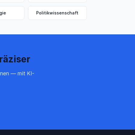
gie
Politikwissenschaft
räziser
onen — mit KI-