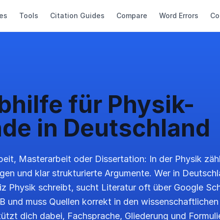
es
Tools
Citation Guides
Compare
Word Errors
Co
bhilfe für Physik-
nde in Deutschland
eit, Masterarbeit oder Dissertation: In der Physik zäh
ngen und klar strukturierte Argumente. Wer in Deutschl
z Physik schreibt, sucht Literatur oft über Google Sch
 und muss Quellen korrekt in den wissenschaftlichen 
tützt dich dabei, Fachsprache, Gliederung und Formul