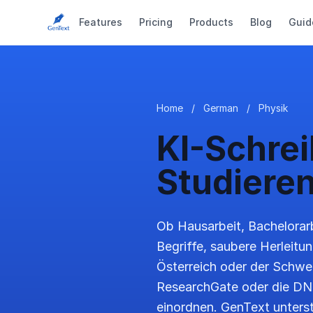
Features
Pricing
Products
Blog
Guid
Home
/
German
/
Physik
KI-Schrei
Studiere
Ob Hausarbeit, Bachelorarb
Begriffe, saubere Herleitu
Österreich oder der Schwei
ResearchGate oder die DNB
einordnen. GenText unters