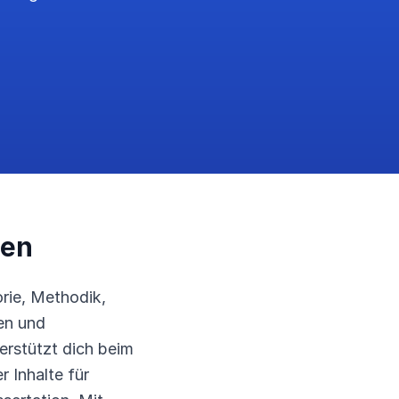
len
orie, Methodik,
en und
terstützt dich beim
 Inhalte für